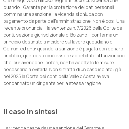
C’è un equivoco diffuso negli enti pubblici: si pensa che,
quando il Garante per la protezione dei dati personali
commina una sanzione, la vicenda si chiuda con il
pagamento da parte dell’amministrazione. Non è così. Una
recente pronuncia – la sentenza n. 7/2026 della Corte dei
conti, sezione giurisdizionale di Bolzano – conferma un
principio destinato a incidere sul lavoro quotidiano di
Comuni ed enti: quando la sanzione è pagata con denaro
pubblico, quel costo può essere addebitato al funzionario
che, pur avendone i poteri, non ha adottato le misure
necessarie a evitarla. Non si tratta di un caso isolato: già
nel 2025 la Corte dei conti della Valle d’Aosta aveva
condannato un dirigente per la stessa ragione.
Il caso in sintesi
La vicenda nasce da una sanzione del Garante a