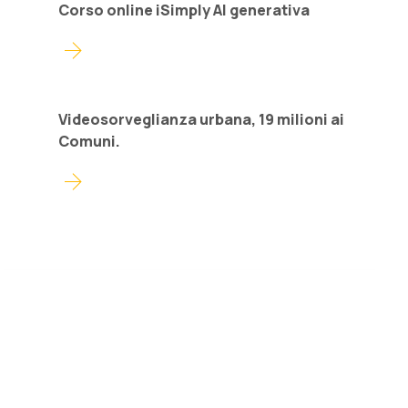
Corso online iSimply AI generativa
arrow_forward
Videosorveglianza urbana, 19 milioni ai
Comuni.
arrow_forward