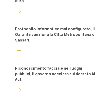
euro.
arrow_forward
Protocollo informatico mal configurato, il
Garante sanziona la Città Metropolitana di
Sassari.
arrow_forward
Riconoscimento facciale nei luoghi
pubblici, il governo accelera sul decreto AI
Act.
arrow_forward