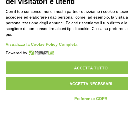
dei visitatori e utenti
Sede legale
Lungo Po Antonelli 21
Con il tuo consenso, noi e i nostri partner utilizziamo i cookie e tecno
10153 Torino TO
accedere ed elaborare i dati personali come, ad esempio, la visita al
P.IVA 09519800016
personalizzazione degli annunci. Poiché rispettiamo il tuo diritto alla
scegliere di non consentire alcuni tipi di cookie. Clicca su prefere
Orari ufficio
più.
Lunedì / venerdì
9:00/13:00 – 14:00/17:30
Visualizza la Cookie Policy Completa
Powered by
Lavora con noi
Certificazioni
Privacy Policy
ACCETTA TUTTO
Whistleblowing
ACCETTA NECESSARI
Preferenze GDPR