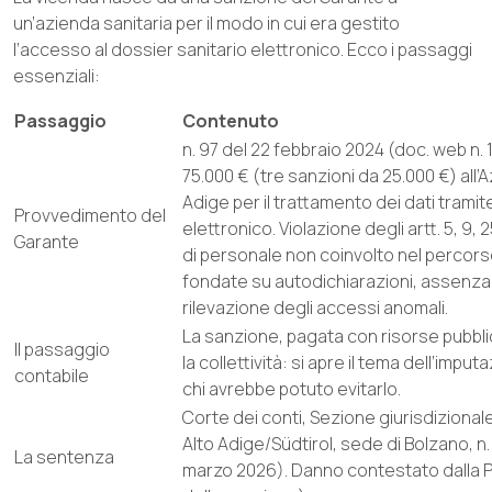
un’azienda sanitaria per il modo in cui era gestito
l’accesso al dossier sanitario elettronico. Ecco i passaggi
essenziali:
Passaggio
Contenuto
n. 97 del 22 febbraio 2024 (doc. web n.
75.000 € (tre sanzioni da 25.000 €) all’A
Adige per il trattamento dei dati tramit
Provvedimento del
elettronico. Violazione degli artt. 5, 9,
Garante
di personale non coinvolto nel percorso 
fondate su autodichiarazioni, assenza d
rilevazione degli accessi anomali.
La sanzione, pagata con risorse pubbli
Il passaggio
la collettività: si apre il tema dell’impu
contabile
chi avrebbe potuto evitarlo.
Corte dei conti, Sezione giurisdizional
Alto Adige/Südtirol, sede di Bolzano, n.
La sentenza
marzo 2026). Danno contestato dalla 