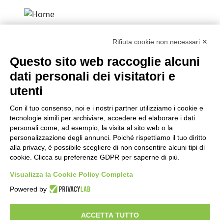
iSimply srl
Rifiuta cookie non necessari ✕
Via Palestro, 45
Questo sito web raccoglie alcuni
10015 Ivrea (TO)
Tel +39 0125 1899500
dati personali dei visitatori e
Email: info@isimply.it
utenti
Sede legale
Con il tuo consenso, noi e i nostri partner utilizziamo i cookie e
Lungo Po Antonelli 21
tecnologie simili per archiviare, accedere ed elaborare i dati
10153 Torino TO
personali come, ad esempio, la visita al sito web o la
P.IVA 09519800016
personalizzazione degli annunci. Poiché rispettiamo il tuo diritto
alla privacy, è possibile scegliere di non consentire alcuni tipi di
Orari ufficio
cookie. Clicca su preferenze GDPR per saperne di più.
Lunedì / venerdì
9:00/13:00 – 14:00/17:30
Visualizza la Cookie Policy Completa
Lavora con noi
Powered by
Certificazioni
Privacy Policy
ACCETTA TUTTO
Whistleblowing