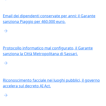
Email dei dipendenti conservate per anni: il Garante
sanziona Piaggio per 460.000 euro.
arrow_forward
Protocollo informatico mal configurato, il Garante
sanziona la Città Metropolitana di Sassari.
arrow_forward
Riconoscimento facciale nei luoghi pubblici, il governo
accelera sul decreto AI Act.
arrow_forward